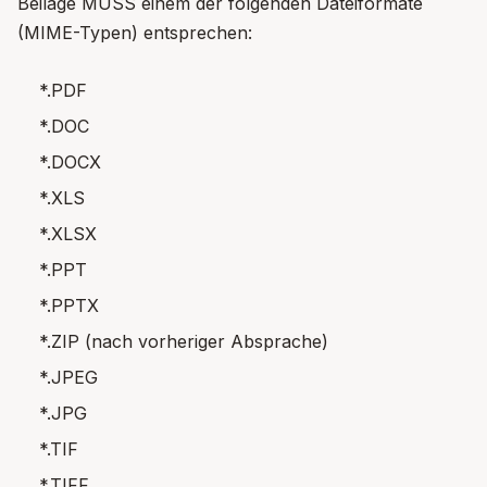
Beilage MUSS einem der folgenden Dateiformate
(MIME-Typen) entsprechen:
*.PDF
*.DOC
*.DOCX
*.XLS
*.XLSX
*.PPT
*.PPTX
*.ZIP (nach vorheriger Absprache)
*.JPEG
*.JPG
*.TIF
*.TIFF