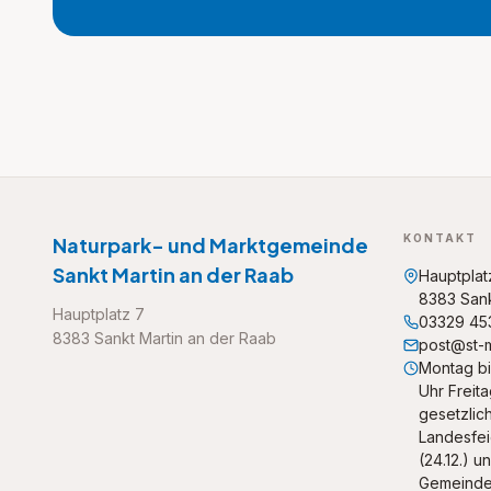
KONTAKT
Naturpark- und Marktgemeinde
Sankt Martin an der Raab
Hauptplat
8383 Sank
Hauptplatz 7
03329 45
8383 Sankt Martin an der Raab
post@st-m
Montag bi
Uhr Freita
gesetzlich
Landesfeie
(24.12.) un
Gemeinde