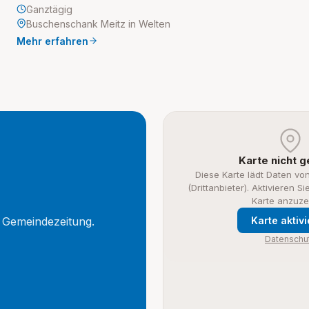
Ganztägig
Buschenschank Meitz in Welten
Mehr erfahren
r
Karte nicht 
Diese Karte lädt Daten vo
(Drittanbieter). Aktivieren S
Karte anzuze
e Gemeindezeitung.
Karte aktiv
Datenschu