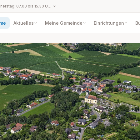
Montag bis Donnerstag: 07.00 bis 15.30 Uhr Freitag: 07.00 bis 13.00 Uhr An gesetzlichen Feiertagen, Karfreitag, Landesfeiertag (11.11.), Heiliger Abend (24.12.) und Silvester (31.12.) ist das Gemeindeamt geschlossen.
me
Aktuelles
Meine Gemeinde
Einrichtungen
Bü