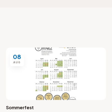
08
AUG
Sommerfest