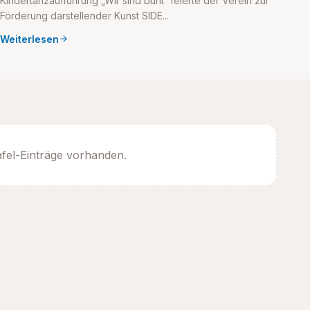
Kindertanzaufführung „Wir sind bunt“ feierte der Verein zur
Förderung darstellender Kunst SIDE...
Weiterlesen
afel-Einträge vorhanden.