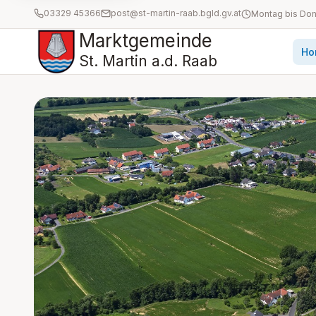
03329 45366
post@st-martin-raab.bgld.gv.at
Marktgemeinde
Ho
St. Martin a.d. Raab