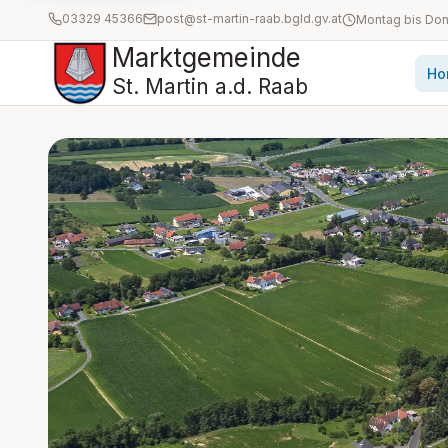
03329 45366
post@st-martin-raab.bgld.gv.at
Marktgemeinde
Ho
St. Martin a.d. Raab