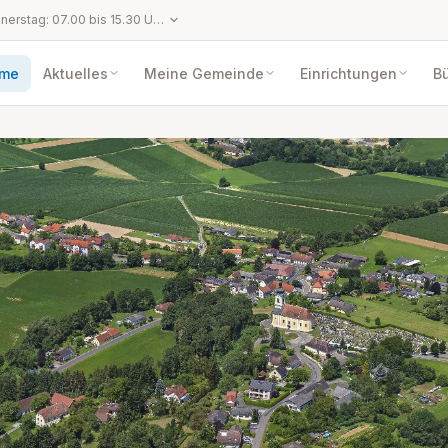
Montag bis Donnerstag: 07.00 bis 15.30 Uhr Freitag: 07.00 bis 13.00 Uhr An gesetzlichen Feiertagen, Karfreitag, Landesfeiertag (11.11.), Heiliger Abend (24.12.) und Silvester (31.12.) ist das Gemeindeamt geschlossen.
me
Aktuelles
Meine Gemeinde
Einrichtungen
Bü